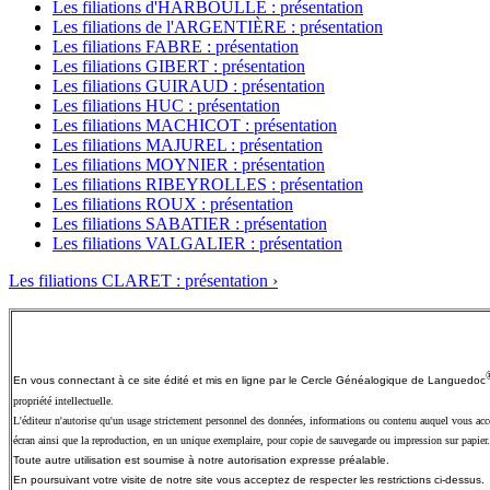
Les filiations d'HARBOULLÉ : présentation
Les filiations de l'ARGENTIÈRE : présentation
Les filiations FABRE : présentation
Les filiations GIBERT : présentation
Les filiations GUIRAUD : présentation
Les filiations HUC : présentation
Les filiations MACHICOT : présentation
Les filiations MAJUREL : présentation
Les filiations MOYNIER : présentation
Les filiations RIBEYROLLES : présentation
Les filiations ROUX : présentation
Les filiations SABATIER : présentation
Les filiations VALGALIER : présentation
Les filiations CLARET : présentation ›
En vous connectant à ce site édité et mis en ligne par le Cercle Généalogique de
Languedoc
propriété intellectuelle.
L'éditeur n'autorise qu'un usage strictement personnel des données, informations ou contenu auquel vous accéd
écran ainsi que la reproduction, en un unique exemplaire, pour copie de sauvegarde ou impression sur papier.
Toute autre utilisation est soumise à notre autorisation expresse préalable.
En poursuivant votre visite de notre site vous acceptez de respecter les restrictions ci-dessus.