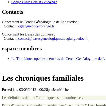
Google Group Hérault Généalogie
Contacts
Concernant le Cercle Généalogique de Languedoc :
Contact :
cglanguedoc@orange.fr
Concernant les Bases des données :
Contact :
contact@basesgenealogiquesducglanguedoc.fr
espace membres
Le Trombinoscope des membres du Cercle Généalogique de L
Les chroniques familiales
Posted jeu, 03/05/2012 - 00:26parJeanMichel
Les définitions du mot " chronique " sont nombreuses.
Deux d'entre elles répondent parfaitement à ce que sont "
Les chroniq