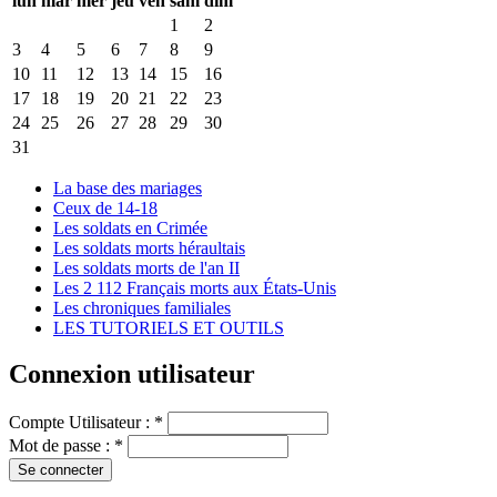
lun
mar
mer
jeu
ven
sam
dim
1
2
3
4
5
6
7
8
9
10
11
12
13
14
15
16
17
18
19
20
21
22
23
24
25
26
27
28
29
30
31
La base des mariages
Ceux de 14-18
Les soldats en Crimée
Les soldats morts héraultais
Les soldats morts de l'an II
Les 2 112 Français morts aux États-Unis
Les chroniques familiales
LES TUTORIELS ET OUTILS
Connexion utilisateur
Compte Utilisateur :
*
Mot de passe :
*