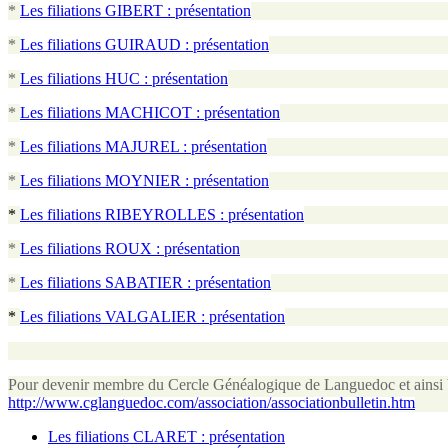
*
Les filiations GIBERT : présentation
*
Les filiations GUIRAUD : présentation
*
Les filiations HUC : présentation
*
Les filiations MACHICOT : présentation
*
Les filiations MAJUREL : présentation
*
Les filiations MOYNIER : présentation
*
Les filiations RIBEYROLLES : présentation
*
Les filiations ROUX : présentation
*
Les filiations SABATIER : présentation
*
Les filiations VALGALIER : présentation
Pour devenir membre du Cercle Généalogique de Languedoc et ainsi béné
http://www.cglanguedoc.com/association/associationbulletin.htm
Les filiations CLARET : présentation