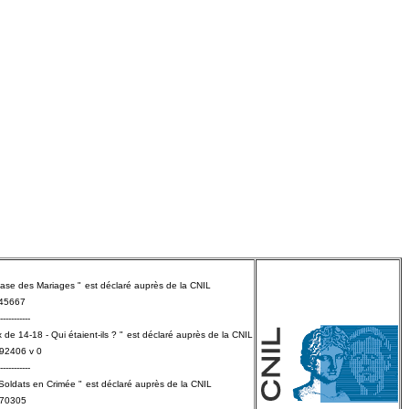
Base des Mariages "
est déclaré
auprès
de la CNIL
145667
-----------
 de 14-18 - Qui étaient-ils ? "
est déclaré
auprès
de la CNIL
792406 v 0
-----------
 Soldats en Crimée "
est déclaré
auprès
de la CNIL
570305